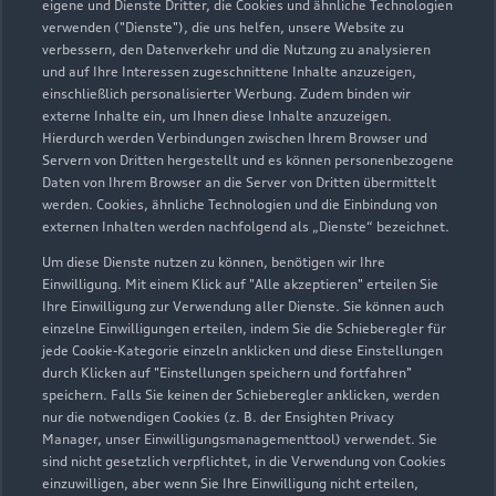
eigene und Dienste Dritter, die Cookies und ähnliche Technologien
verwenden ("Dienste"), die uns helfen, unsere Website zu
verbessern, den Datenverkehr und die Nutzung zu analysieren
und auf Ihre Interessen zugeschnittene Inhalte anzuzeigen,
einschließlich personalisierter Werbung. Zudem binden wir
externe Inhalte ein, um Ihnen diese Inhalte anzuzeigen.
Hierdurch werden Verbindungen zwischen Ihrem Browser und
Servern von Dritten hergestellt und es können personenbezogene
Daten von Ihrem Browser an die Server von Dritten übermittelt
werden. Cookies, ähnliche Technologien und die Einbindung von
externen Inhalten werden nachfolgend als „Dienste“ bezeichnet.
Um diese Dienste nutzen zu können, benötigen wir Ihre
Einwilligung. Mit einem Klick auf "Alle akzeptieren" erteilen Sie
Ihre Einwilligung zur Verwendung aller Dienste. Sie können auch
Kemptener Straße 52
einzelne Einwilligungen erteilen, indem Sie die Schieberegler für
88316 Isny
jede Cookie-Kategorie einzeln anklicken und diese Einstellungen
durch Klicken auf "Einstellungen speichern und fortfahren"
07562 976560
speichern. Falls Sie keinen der Schieberegler anklicken, werden
nur die notwendigen Cookies (z. B. der Ensighten Privacy
Manager, unser Einwilligungsmanagementtool) verwendet. Sie
kontakt@seitz-isny.net
sind nicht gesetzlich verpflichtet, in die Verwendung von Cookies
einzuwilligen, aber wenn Sie Ihre Einwilligung nicht erteilen,