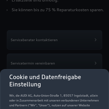
›
Sie können bis zu 75 % Reparaturkosten sparen.
Serviceberater kontaktieren
Servicetermin vereinbaren
Cookie und Datenfreigabe
Einstellung
Autohaus Seitz GmbH
Wir, die AUDI AG, Auto-Union-Straße 1, 85057 Ingolstadt, allein
oder in Zusammenarbeit mit unseren verbundenen Unternehmen
Servicepartner
e-tron
und Partnern ("Wir", "Unser"), nutzen auf unserer Website