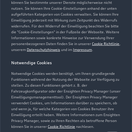
Kontaktdaten herunterladen
können Sie bestimmte unserer Dienste möglicherweise nicht
nutzen. Sie können Ihre Cookie-Einstellungen anhand der unten
aufgeführten Kategorien von Cookies verwalten. Sie können Ihre
Einwilligung jederzeit mit Wirkung zum Zeitpunkt des Widerrufs
widerrufen. Für den Widerruf der Einwilligung beachten Sie bitte
Öffnungszeiten
die "Cookie-Einstellungen" in der Fußzeile der Webseite. Weitere
Informationen sowie konkrete Hinweise zur Verwendung Ihrer
personenbezogenen Daten finden Sie in unserer
Cookie Richtlinie
,
unserem
Datenschutzhinweis
und im
Impressum
.
Verkauf
Geschlossen
,
öffnet am
Montag 08:00
Notwendige Cookies
Notwendige Cookies werden benötigt, um Ihnen grundlegende
Service
Funktionen während der Nutzung der Webseite zur Verfügung zu
Geschlossen
,
öffnet am
Montag 07:30
stellen. Zu diesen Funktionen gehört z. B. der
Fahrzeugkonfigurator oder der Ensighten Privacy Manager (unser
Einwilligungsmanagementtool). Der Ensighten Privacy Manager
verwendet Cookies, um Informationen darüber zu speichern, ob
und wenn ja, für welche Kategorien von Cookies Benutzer ihre
Einwilligung erteilt haben. Weitere Informationen zum Ensighten
Privacy Manager, sowie zu Ihren Rechten als betroffene Person
können Sie in unserer
Cookie Richtlinie
nachlesen.