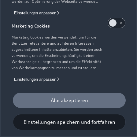
werden zur Optimierung der Webseite verwendet.
Kemptener Straße 52
Einstellungen anpassen
88316 Isny
Marketing Cookies
07562 976560
Marketing Cookies werden verwendet, um für die
Benutzer relevantere und auf deren Interessen
kontakt@seitz-isny.net
zugeschnittene Inhalte anzubieten. Sie werden auch
verwendet, um die Erscheinungshäufigkeit einer
Werbeanzeige zu begrenzen und um die Effektivität
Kontaktdaten herunterladen
von Werbekampagnen zu messen und zu steuern.
Einstellungen anpassen
Öffnungszeiten
Alle akzeptieren
Verkauf
Geschlossen
,
öffnet am
Donnerstag
Einstellungen speichern und fortfahren
08:00