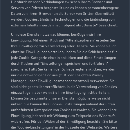
Hierdurch werden Verbindungen zwischen Ihrem Browser und
Servern von Dritten hergestellt und es können personenbezogene
Daten von Ihrem Browser an die Server von Dritten übermittelt
Wir beraten Sie gerne
werden. Cookies, ähnliche Technologien und die Einbindung von
externen Inhalten werden nachfolgend als „Dienste“ bezeichnet.
Hier finden Sie die passenden Ansprechpartnerinnen
Um diese Dienste nutzen zu können, benötigen wir Ihre
und Ansprechpartner.
Einwilligung. Mit einem Klick auf "Alle akzeptieren" erteilen Sie
Ihre Einwilligung zur Verwendung aller Dienste. Sie können auch
einzelne Einwilligungen erteilen, indem Sie die Schieberegler für
Zur Teamübersicht
jede Cookie-Kategorie einzeln anklicken und diese Einstellungen
durch Klicken auf "Einstellungen speichern und fortfahren"
speichern. Falls Sie keinen der Schieberegler anklicken, werden
nur die notwendigen Cookies (z. B. der Ensighten Privacy
Manager, unser Einwilligungsmanagementtool) verwendet. Sie
sind nicht gesetzlich verpflichtet, in die Verwendung von Cookies
einzuwilligen, aber wenn Sie Ihre Einwilligung nicht erteilen,
können Sie bestimmte unserer Dienste möglicherweise nicht
nutzen. Sie können Ihre Cookie-Einstellungen anhand der unten
Serviceberater kontaktieren
aufgeführten Kategorien von Cookies verwalten. Sie können Ihre
Einwilligung jederzeit mit Wirkung zum Zeitpunkt des Widerrufs
widerrufen. Für den Widerruf der Einwilligung beachten Sie bitte
die "Cookie-Einstellungen" in der Fußzeile der Webseite. Weitere